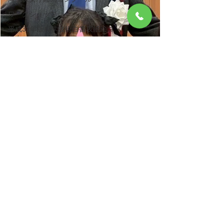
ワークショップ
平成31年版科学技術白書表紙絵コ
ンクール
おうちで健やかワーク
親子で楽しむ
おうちすこやかワーク
アマビエ
検索結果 ウェブ検索結果 ヒョウ
モントカゲモドキ
環境啓発ポスター
ヒョウモントカゲモドキ
令和2年度環境啓発ポスターコン
クール
FUN FUN FUNプロジェクト
いきもの・みどり賞
パラスポーツ･パラアスリート応