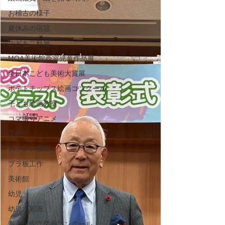
お稽古の様子
夏休みの宿題
こども二科展
MOA美術館西宮児童作品展
全日本こども美術大賞展
ポテトチップス絵画コンクール
子ども絵画教室
コマ撮りアニメ
工作
スチレン版画
プラ板工作
美術館
幼児
幼児水彩画
海上保安庁図画コンクール