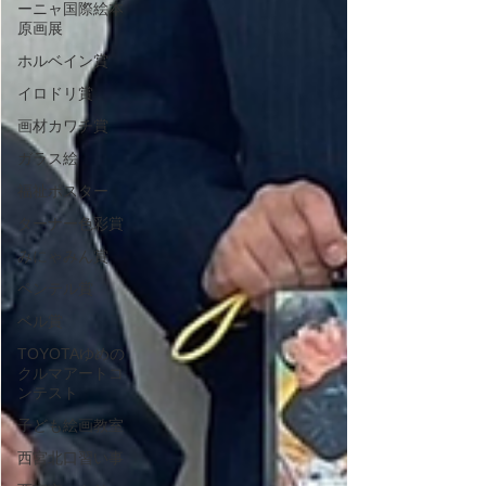
ーニャ国際絵本
原画展
ホルベイン賞
イロドリ賞
画材カワチ賞
ガラス絵
福祉ポスター
ターナー色彩賞
みにゃみん賞
ペンテル賞
ベル賞
TOYOTAゆめの
クルマアートコ
ンテスト
子ども絵画教室
西宮北口習い事