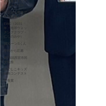
西宮市ストリー
トギャラリー
ロジカル思考ア
ート思考
EWC（2031
年・地球ウォッ
チングクラブ・
にしのみや）
SDGーンSくん
学校から応募
第74回西宮市民
文化祭
なでしこキッズ
絵画コンテスト
市長賞