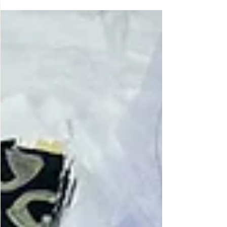
第36回MOA美術館西宮児童作品展で西宮市長賞を受賞！