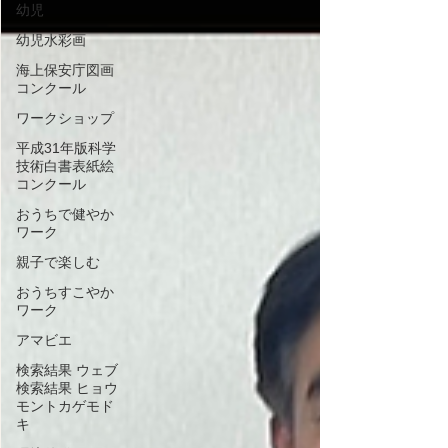
幼児
幼児水彩画
海上保安庁図画
コンクール
ワークショップ
平成31年版科学
技術白書表紙絵
コンクール
おうちで健やか
ワーク
親子で楽しむ
おうちすこやか
ワーク
アマビエ
検索結果 ウェブ
検索結果 ヒョウ
モントカゲモド
キ