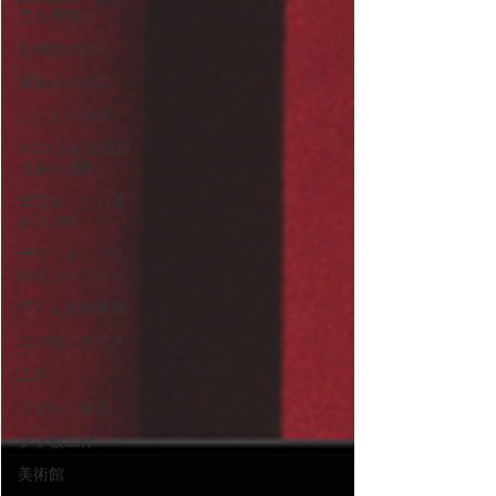
見る時間」
お稽古の様子
夏休みの宿題
こども二科展
MOA美術館西宮
児童作品展
全日本こども美
術大賞展
ポテトチップス
絵画コンクール
子ども絵画教室
コマ撮りアニメ
工作
スチレン版画
プラ板工作
美術館