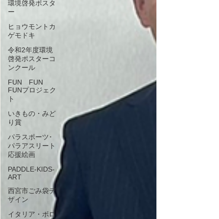
環境啓発ポスタ
ー
ヒョウモントカ
ゲモドキ
令和2年度環境
啓発ポスターコ
ンクール
FUN FUN
FUNプロジェク
ト
いきもの・みど
り賞
パラスポーツ･
パラアスリート
応援絵画
PADDLE-KIDS-
ART
西宮市ごみ袋デ
ザイン
イタリア・ボロ