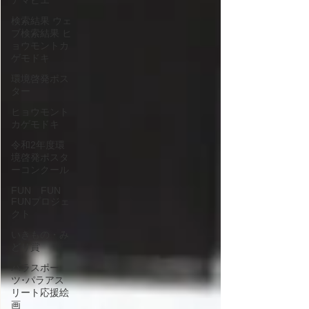
アマビエ
検索結果 ウェ
ブ検索結果 ヒ
ョウモントカ
ゲモドキ
環境啓発ポス
ター
ヒョウモント
カゲモドキ
令和2年度環
境啓発ポスタ
ーコンクール
FUN FUN
FUNプロジェ
クト
いきもの・み
どり賞
パラスポー
ツ･パラアス
リート応援絵
画