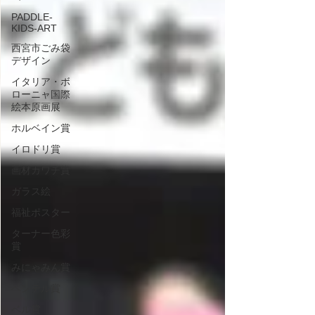
PADDLE-
KIDS-ART
西宮市ごみ袋
デザイン
イタリア・ボ
ローニャ国際
絵本原画展
ホルベイン賞
イロドリ賞
画材カワチ賞
ガラス絵
福祉ポスター
ターナー色彩
賞
みにゃみん賞
ペンテル賞
ベル賞