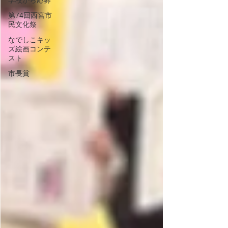
学校から応募
第74回西宮市
民文化祭
なでしこキッ
ズ絵画コンテ
スト
市長賞