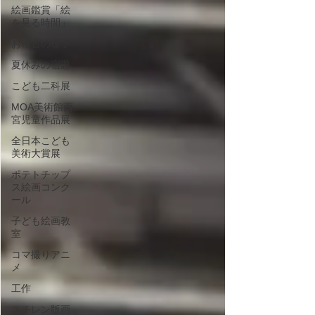
絵画鑑賞「絵
を見る時間」
お稽古の様子
夏休みの宿題
こども二科展
MOA美術館西
宮児童作品展
全日本こども
美術大賞展
ポテトチップ
ス絵画コンク
ール
子ども絵画教
室
コマ撮りアニ
メ
工作
スチレン版画