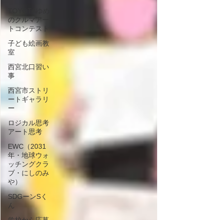
TOYOTAゆめ
のクルマアー
トコンテスト
子ども絵画教
室
西宮北口習い
事
西宮市ストリ
ートギャラリ
ー
ロジカル思考
アート思考
EWC（2031
年・地球ウォ
ッチングクラ
ブ・にしのみ
や）
SDGーンSく
ん