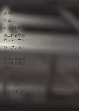
プラ板工作
美術館
幼児
幼児水彩画
海上保安庁図
画コンクール
ワークショッ
プ
平成31年版科
学技術白書表
紙絵コンクー
ル
おうちで健や
かワーク
親子で楽しむ
おうちすこや
かワーク