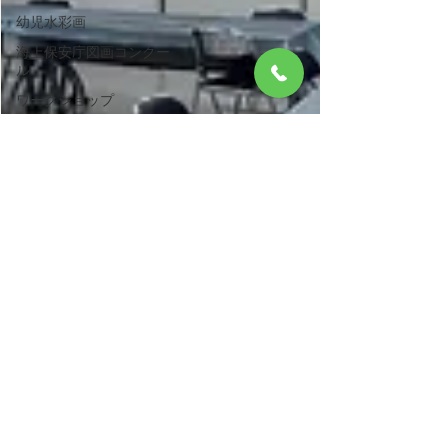
幼児水彩画
海上保安庁図画コンクー
ル
ワークショップ
平成31年版科学技術白書
表紙絵コンクール
おうちで健やかワーク
親子で楽しむ
おうちすこやかワーク
アマビエ
検索結果 ウェブ検索結果
ヒョウモントカゲモドキ
環境啓発ポスター
ヒョウモントカゲモドキ
令和2年度環境啓発ポスタ
ーコンクール