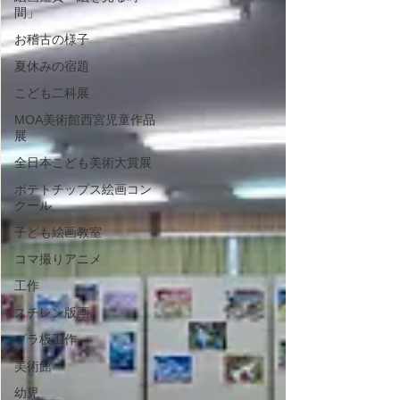
間」
お稽古の様子
夏休みの宿題
こども二科展
MOA美術館西宮児童作品
展
全日本こども美術大賞展
ポテトチップス絵画コン
クール
子ども絵画教室
コマ撮りアニメ
工作
スチレン版画
プラ板工作
美術館
幼児